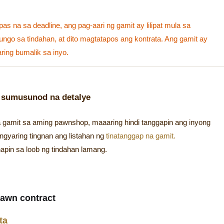
s na sa deadline, ang pag-aari ng gamit ay lilipat mula sa
ngo sa tindahan, at dito magtatapos ang kontrata. Ang gamit ay
ring bumalik sa inyo.
 sumusunod na detalye
 gamit sa aming pawnshop, maaaring hindi tanggapin ang inyong
ngyaring tingnan ang listahan ng
tinatanggap na gamit.
pin sa loob ng tindahan lamang.
awn contract
ta