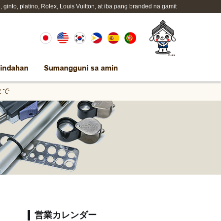
to, platino, Rolex, Louis Vuitton, at iba pang branded na gamit
:45まで
営業カレンダー