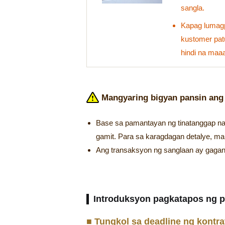
sangla.
Kapag lumagpa
kustomer patu
hindi na maaa
Mangyaring bigyan pansin ang
Base sa pamantayan ng tinatanggap na
gamit. Para sa karagdagan detalye, ma
Ang transaksyon ng sanglaan ay gagana
Introduksyon pagkatapos ng p
■ Tungkol sa deadline ng kontra