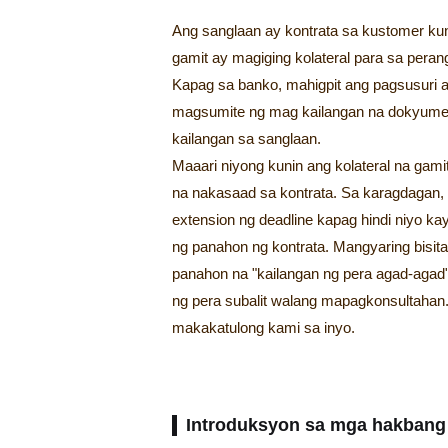
Ang sanglaan ay kontrata sa kustomer ku
gamit ay magiging kolateral para sa peran
Kapag sa banko, mahigpit ang pagsusuri a
magsumite ng mag kailangan na dokyumento
kailangan sa sanglaan.
Maaari niyong kunin ang kolateral na gami
na nakasaad sa kontrata. Sa karagdagan
extension ng deadline kapag hindi niyo ka
ng panahon ng kontrata. Mangyaring bisit
panahon na "kailangan ng pera agad-agad"
ng pera subalit walang mapagkonsultahan
makakatulong kami sa inyo.
Introduksyon sa mga hakbang 