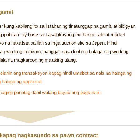
gamit
 kung kabilang ito sa listahan ng tinatanggap na gamit, at bibigyan
ng ipahiram ay base sa kasalukuyang exchange rate at market
yo na nakalista sa ilan sa mga auction site sa Japan. Hindi
na pwedeng ipahiram, hangga't nasa loob ng halaga na pwedeng
lala na magkaroon ng malaking utang.
elahin ang transaksyon kapag hindi umabot sa nais na halaga ng
halaga ng appraisal.
aging panatag dahil walang bayad ang pagsusuri.
D kapag nagkasundo sa pawn contract