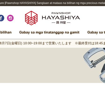
e [Pawnshop HAYASHIYA] Sanglaan at mataas na bilihan ng mga precious metal, gin
年8月7日(金曜日) 10:00~19:00まで営業いたします ※最終受付は18