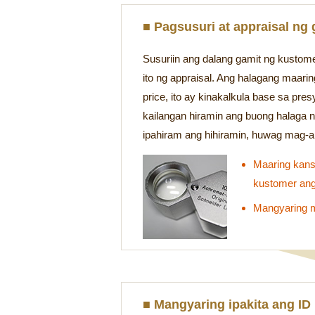
■ Pagsusuri at appraisal ng 
Susuriin ang dalang gamit ng kustomer
ito ng appraisal. Ang halagang maari
price, ito ay kinakalkula base sa pres
kailangan hiramin ang buong halaga 
ipahiram ang hihiramin, huwag mag-a
Maaring kans
kustomer ang 
Mangyaring m
■ Mangyaring ipakita ang I