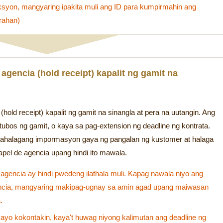
aksyon, mangyaring ipakita muli ang ID para kumpirmahin ang
irahan)
agencia (hold receipt) kapalit ng gamit na
(hold receipt) kapalit ng gamit na sinangla at pera na uutangin. Ang
tubos ng gamit, o kaya sa pag-extension ng deadline ng kontrata.
mahalagang impormasyon gaya ng pangalan ng kustomer at halaga
apel de agencia upang hindi ito mawala.
agencia ay hindi pwedeng ilathala muli. Kapag nawala niyo ang
ncia, mangyaring makipag-ugnay sa amin agad upang maiwasan
.
ayo kokontakin, kaya't huwag niyong kalimutan ang deadline ng