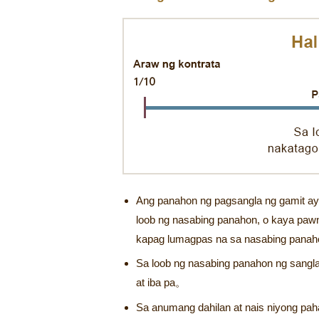
Ang panahon ng pagsangla ng gamit ay 
loob ng nasabing panahon, o kaya pawn 
kapag lumagpas na sa nasabing panah
Sa loob ng nasabing panahon ng sangla
at iba pa。
Sa anumang dahilan at nais niyong pah