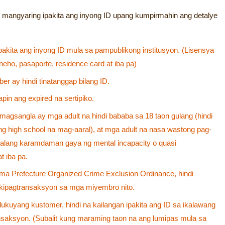
mangyaring ipakita ang inyong ID upang kumpirmahin ang detalye
akita ang inyong ID mula sa pampublikong institusyon. (Lisensya
ho, pasaporte, residence card at iba pa)
r ay hindi tinatanggap bilang ID.
apin ang expired na sertipiko.
magsangla ay mga adult na hindi bababa sa 18 taon gulang (hindi
g high school na mag-aaral), at mga adult na nasa wastong pag-
 walang karamdaman gaya ng mental incapacity o quasi
t iba pa.
a Prefecture Organized Crime Exclusion Ordinance, hindi
ipagtransaksyon sa mga miyembro nito.
ukuyang kustomer, hindi na kailangan ipakita ang ID sa ikalawang
nsaksyon. (Subalit kung maraming taon na ang lumipas mula sa