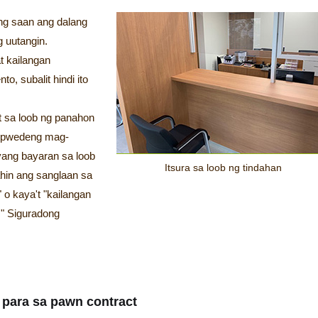
ng saan ang dalang
g uutangin.
t kailangan
, subalit hindi ito
t sa loob ng panahon
, pwedeng mag-
yang bayaran sa loob
Itsura sa loob ng tindahan
ahin ang sanglaan sa
 o kaya't "kailangan
." Siguradong
para sa pawn contract