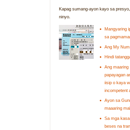
Kapag sumang-ayon kayo sa presyo, 
ninyo.
Mangyaring ip
sa pagmamane
Ang My Numbe
Hindi tatangg
Ang maaring 
papayagan an
iisip o kaya
incompetent a
Ayon sa Gunm
maaaring mak
Sa mga kasal
beses na tra